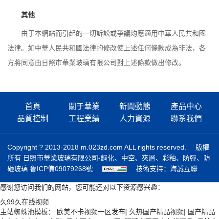
其他
由于本網站而引起的一切訴訟或爭議均應適用中華人民共和國
法律。如中華人民共和國法律的修改使上述任何條款成為非法，各
方將同意由日照市華業玻璃有限公司對上述條款做出修改。
首頁
關于華業
新聞動態
產品中心
品質控制
工程業績
人力資源
聯系我們
Copyright ? 2013-2018 m.023zd.com ALL rights reserved.
版權
所有 日照市華業玻璃有限公司-鋼化、中空、夾層、彩釉、防彈、防
砸玻璃
魯ICP備09079268號
技術支持：海誠互聯
感谢您访问我们的网站，您可能还对以下资源感兴趣：
久99久在线视频
主站蜘蛛池模板：
欧美不卡视频一区发布
|
久热国产精品视频
|
国产精品